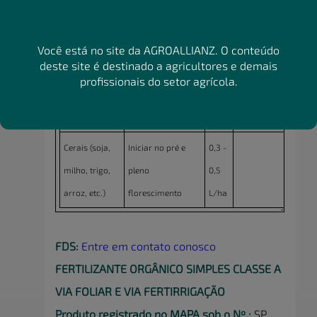
Iniciar da
Você está no site da AGROALLIANZ. O conteúdo
brotação até pré-
0,5 -
5,0 - 10,0
deste site é destinado a agricultores e demais
Uva
colheita. Intervalo
0,75
profissionais do setor agrícola.
L/ha
de aplicação de 15
L/ha
dias
Cerais (soja,
Iniciar no pré e
0,3 -
milho, trigo,
pleno
0,5
arroz, etc.)
florescimento
L/ha
FDS:
Entre em contato conosco
FERTILIZANTE ORGÂNICO SIMPLES CLASSE A
VIA FOLIAR E VIA FERTIRRIGAÇÃO
Produto registrado no MAPA sob o Nº.:
SP