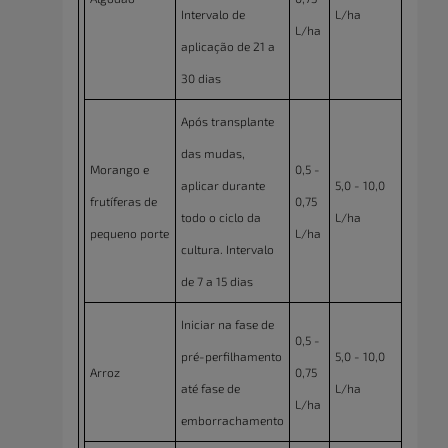
Intervalo de
L/ha
L/ha
aplicação de 21 a
30 dias
Após transplante
das mudas,
Morango e
0,5 -
aplicar durante
5,0 - 10,0
frutíferas de
0,75
todo o ciclo da
L/ha
pequeno porte
L/ha
cultura. Intervalo
de 7 a 15 dias
Iniciar na fase de
0,5 -
pré-perfilhamento
5,0 - 10,0
Arroz
0,75
até fase de
L/ha
L/ha
emborrachamento