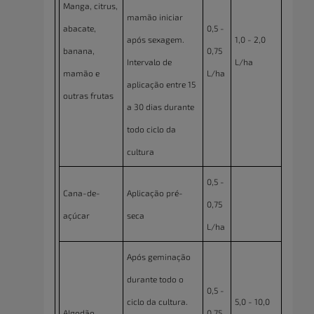
Manga, citrus,
mamão iniciar
abacate,
0,5 -
após sexagem.
1,0 - 2,0
banana,
0,75
Intervalo de
L/ha
mamão e
L/ha
aplicação entre 15
outras frutas
a 30 dias durante
todo ciclo da
cultura
0,5 -
Cana-de-
Aplicação pré-
0,75
açúcar
seca
L/ha
Após geminação
durante todo o
0,5 -
ciclo da cultura.
5,0 - 10,0
Algodão
0,75